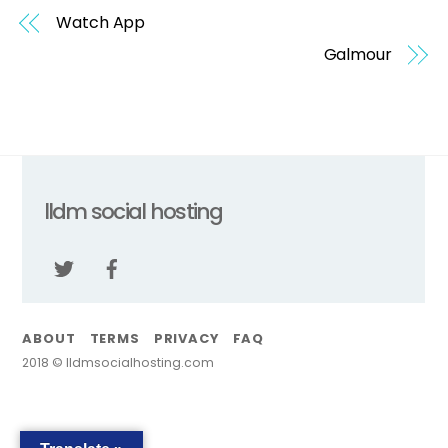
Watch App
Galmour
Back
lldm social hosting
To
Top
ABOUT
TERMS
PRIVACY
FAQ
2018 © lldmsocialhosting.com