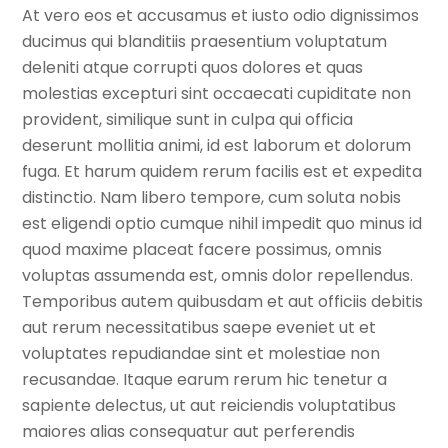
At vero eos et accusamus et iusto odio dignissimos
ducimus qui blanditiis praesentium voluptatum
deleniti atque corrupti quos dolores et quas
molestias excepturi sint occaecati cupiditate non
provident, similique sunt in culpa qui officia
deserunt mollitia animi, id est laborum et dolorum
fuga. Et harum quidem rerum facilis est et expedita
distinctio. Nam libero tempore, cum soluta nobis
est eligendi optio cumque nihil impedit quo minus id
quod maxime placeat facere possimus, omnis
voluptas assumenda est, omnis dolor repellendus.
Temporibus autem quibusdam et aut officiis debitis
aut rerum necessitatibus saepe eveniet ut et
voluptates repudiandae sint et molestiae non
recusandae. Itaque earum rerum hic tenetur a
sapiente delectus, ut aut reiciendis voluptatibus
maiores alias consequatur aut perferendis